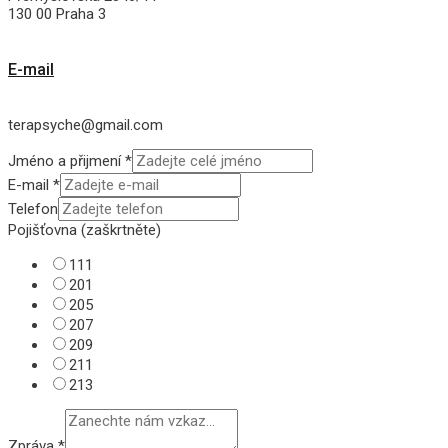
130 00 Praha 3
E-mail
terapsyche@gmail.com
Jméno a přijmení
*
E-mail
*
Telefon
Pojišťovna (zaškrtněte)
111
201
205
207
209
211
213
Zpráva
*