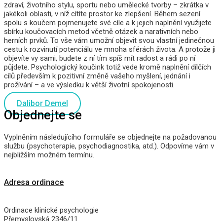
zdraví, životního stylu, sportu nebo umělecké tvorby – zkrátka v
jakékoli oblasti, v níž cítíte prostor ke zlepšení. Během sezení
spolu s koučem pojmenujete své cíle a k jejich naplnění využijete
sbírku koučovacích metod včetně otázek a narativních nebo
herních prvků. To vše vám umožní objevit svou vlastní jedinečnou
cestu k rozvinutí potenciálu ve mnoha sférách života. A protože ji
objevíte vy sami, budete z ní tím spíš mít radost a rádi po ní
půjdete. Psychologický koučink totiž vede kromě naplnění dílčích
cílů především k pozitivní změně vašeho myšlení, jednání i
prožívání – a ve výsledku k větší životní spokojenosti.
Dalibor Demel
Objednejte se
Vyplněním následujícího formuláře se objednejte na požadovanou
službu (psychoterapie, psychodiagnostika, atd.). Odpovíme vám v
nejbližším možném termínu.
Adresa ordinace
Ordinace klinické psychologie
Přemyslovská 2346/11