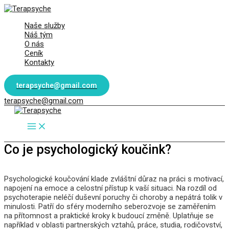
Přeskočit
na
Naše služby
obsah
Náš tým
O nás
Ceník
Kontakty
terapsyche@gmail.com
terapsyche@gmail.com
Main
Menu
Co je psychologický koučink?
Psychologické koučování klade zvláštní důraz na práci s motivací,
napojení na emoce a celostní přístup k vaší situaci. Na rozdíl od
psychoterapie neléčí duševní poruchy či choroby a nepátrá tolik v
minulosti. Patří do sféry moderního seberozvoje se zaměřením
na přítomnost a praktické kroky k budoucí změně. Uplatňuje se
například v oblasti partnerských vztahů, práce, studia, rodičovství,